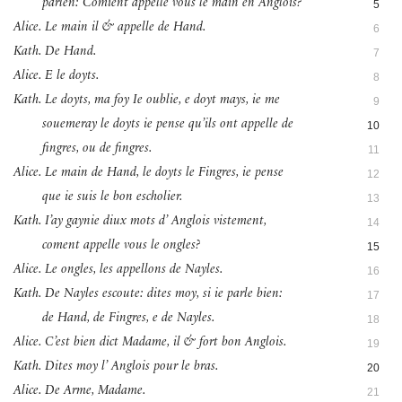
parlen: Comient appelle vous le main en Anglois?
5
Alice. Le main il & appelle de Hand.
6
Kath. De Hand.
7
Alice. E le doyts.
8
Kath. Le doyts, ma foy Ie oublie, e doyt mays, ie me
9
souemeray le doyts ie pense qu’ils ont appelle de
10
fingres, ou de fingres.
11
Alice. Le main de Hand, le doyts le Fingres, ie pense
12
que ie suis le bon escholier.
13
Kath. I’ay gaynie diux mots d’ Anglois vistement,
14
coment appelle vous le ongles?
15
Alice. Le ongles, les appellons de Nayles.
16
Kath. De Nayles escoute: dites moy, si ie parle bien:
17
de Hand, de Fingres, e de Nayles.
18
Alice. C’est bien dict Madame, il & fort bon Anglois.
19
Kath. Dites moy l’ Anglois pour le bras.
20
Alice. De Arme, Madame.
21