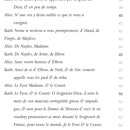
Dieu, & en peu de temps.
39
Alice. N’ aue vos y desia oublie ce que ie vous a
40
ensignie.
41
Kath. Nome ie recitera a vous promptement, d’ Hand, de
42
Fingre, de Maylees.
43
Alice. De Nayles, Madame.
44
Kath. De Nayles, de Arme, de Ilbow.
45
Alice. Sans vostre honeus d’ Elbow.
46
Kath. Ainsi de ie d’ Elbow, de Nick, & de Sin: coment
47
appelle vous les pied & de roba.
48
Alice. Le Foot Madame, & le Count.
49
Kath. Le Foot, & le Count: O Seignieur Dieu, il sont le
50
mots de son mauvais corruptible grosse & impudi-
51
que, & non pour le Dames de Honeur d’ vser: Ie ne
52
voudray pronouncer ce mots deuant le Seigneurs de
53
France, pour toute le monde, fo le Foot & le Count,
54