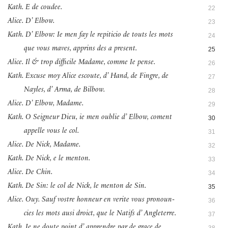
Kath. E de coudee.
22
Alice. D’ Elbow.
23
Kath. D’ Elbow: Ie men fay le repiticio de touts les mots
24
que vous maves, apprins des a present.
25
Alice. Il & trop difficile Madame, comme Ie pense.
26
Kath. Excuse moy Alice escoute, d’ Hand, de Fingre, de
27
Nayles, d’ Arma, de Bilbow.
28
Alice. D’ Elbow, Madame.
29
Kath. O Seigneur Dieu, ie men oublie d’ Elbow, coment
30
appelle vous le col.
31
Alice. De Nick, Madame.
32
Kath. De Nick, e le menton.
33
Alice. De Chin.
34
Kath. De Sin: le col de Nick, le menton de Sin.
35
Alice. Ouy. Sauf vostre honneur en verite vous pronoun-
36
cies les mots ausi droict, que le Natifs d’ Angleterre.
37
Kath. Ie ne doute point d’ apprendre par de grace de
38