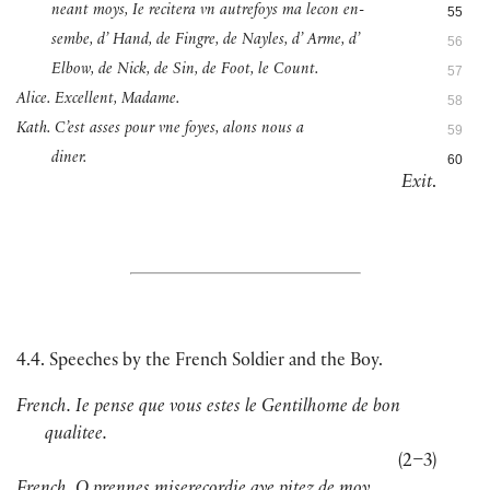
neant moys, Ie recitera vn autrefoys ma lecon en-
55
sembe, d’ Hand, de Fingre, de Nayles, d’ Arme, d’
56
Elbow, de Nick, de Sin, de Foot, le Count.
57
Alice. Excellent, Madame.
58
Kath. C’est asses pour vne foyes, alons nous a
59
diner.
60
Exit
.
4.4. Speeches by the French Soldier and the Boy.
French. Ie pense que vous estes le Gentilhome de bon
qualitee.
(
2–3
)