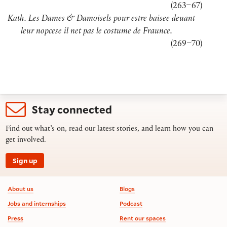
(
263–67
)
Kath. Les Dames & Damoisels pour estre baisee deuant
leur nopcese il net pas le costume de Fraunce.
(
269–70
)
Stay connected
Find out what’s on, read our latest stories, and learn how you can
get involved.
Sign up
Footer information
About us
Blogs
Jobs and internships
Podcast
Press
Rent our spaces