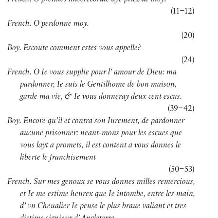
French. O prennes miserecordie aye pitez de moy.
(
11–12
)
French. O perdonne moy.
(
20
)
Boy. Escoute comment estes vous appelle?
(
24
)
French. O Ie vous supplie pour l’ amour de Dieu: ma
pardonner, Ie suis le Gentilhome de bon maison,
garde ma vie, & Ie vous donneray deux cent escus.
(
39–42
)
Boy. Encore qu’il et contra son Iurement, de pardonner
aucune prisonner: neant-mons pour les escues que
vous layt a promets, il est content a vous donnes le
liberte le franchisement
(
50–53
)
French. Sur mes genoux se vous donnes milles remercious,
et Ie me estime heurex que Ie intombe, entre les main,
d’ vn Cheualier Ie peuse le plus braue valiant et tres