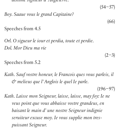
distime signieur d’ Angleterre.
(
54–57
)
Boy. Saaue vous le grand Capitaine?
(
66
)
Speeches from 4.5
Orl. O sigueur le iour et perdia, toute et perdie.
Dol. Mor Dieu ma vie
(
2–3
)
Speeches from 5.2
Kath. Sauf vostre honeur, le Francois ques vous parleis, il
& melieus que l’ Anglois le quel Ie parle.
(
196–97
)
Kath. Laisse mon Seigneur, laisse, laisse, may foy: Ie ne
veus point que vous abbaisse vostre grandeus, en
baisant le main d’ une nostre Seigneur indignie
seruiteur excuse moy. Ie vous supplie mon tres-
puissant Seigneur.