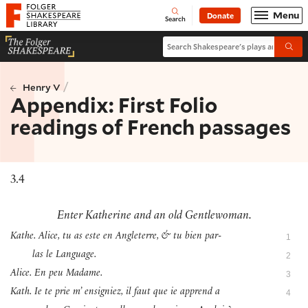
Website navigation
Menu
Donate
Open
Folger Shakespeare Library - Home
Search
Search Shakespeare's plays and po
Submi
/
Henry V
Appendix: First Folio
readings of French passages
3.4
Enter Katherine and an old Gentlewoman.
Kathe. Alice, tu as este en Angleterre, & tu bien par-
1
las le Language.
2
Alice. En peu Madame.
3
Kath. Ie te prie m’ ensigniez, il faut que ie apprend a
4